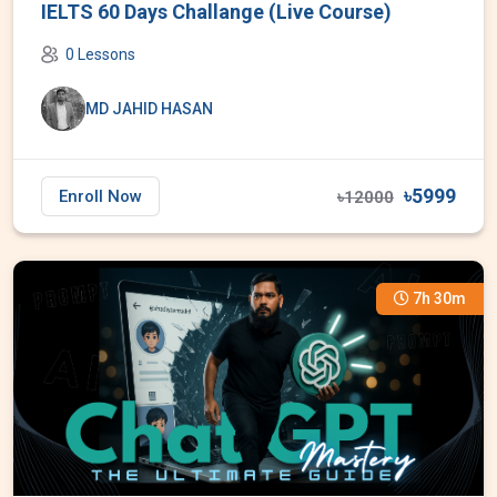
IELTS 60 Days Challange (Live Course)
0 Lessons
MD JAHID HASAN
৳5999
Enroll Now
৳12000
7h 30m