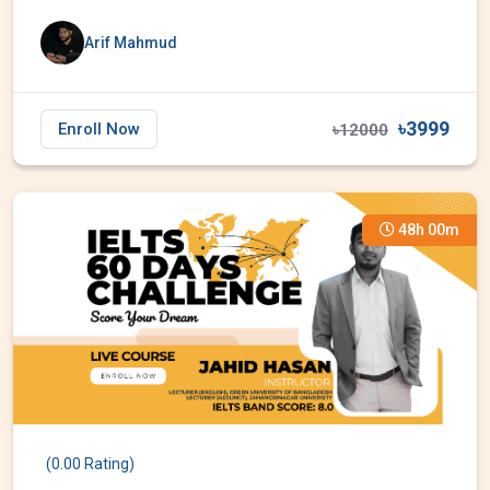
Arif Mahmud
৳3999
Enroll Now
৳12000
48h 00m
(0.00 Rating)