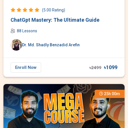
(5.00 Rating)
ChatGpt Mastery: The Ultimate Guide
88 Lessons
Dr. Md. Shadly Benzadid Arefin
৳1099
Enroll Now
৳2499
25h 00m