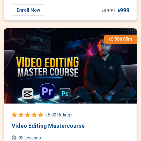
৳999
Enroll Now
৳3999
50h 00m
(5.00 Rating)
Video Editing Mastercourse
93 Lessons